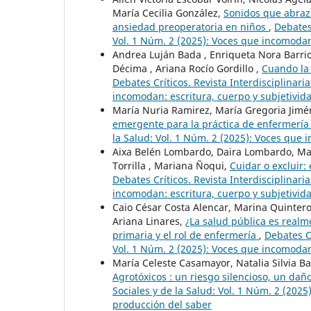
María Cecilia González,
Sonidos que abraza
ansiedad preoperatoria en niños
,
Debates 
Vol. 1 Núm. 2 (2025): Voces que incomodan
Andrea Luján Bada , Enriqueta Nora Barrio 
Décima , Ariana Rocío Gordillo ,
Cuando la 
Debates Críticos. Revista Interdisciplinari
incomodan: escritura, cuerpo y subjetivid
María Nuria Ramirez, María Gregoria Jimé
emergente para la práctica de enfermerí
la Salud: Vol. 1 Núm. 2 (2025): Voces que 
Aixa Belén Lombardo, Daira Lombardo, Ma.
Torrilla , Mariana Ñoqui,
Cuidar o excluir:
Debates Críticos. Revista Interdisciplinari
incomodan: escritura, cuerpo y subjetivid
Caio César Costa Alencar, Marina Quinteros
Ariana Linares,
¿La salud pública es realm
primaria y el rol de enfermería
,
Debates Cr
Vol. 1 Núm. 2 (2025): Voces que incomodan
María Celeste Casamayor, Natalia Silvia B
Agrotóxicos : un riesgo silencioso, un da
Sociales y de la Salud: Vol. 1 Núm. 2 (202
producción del saber