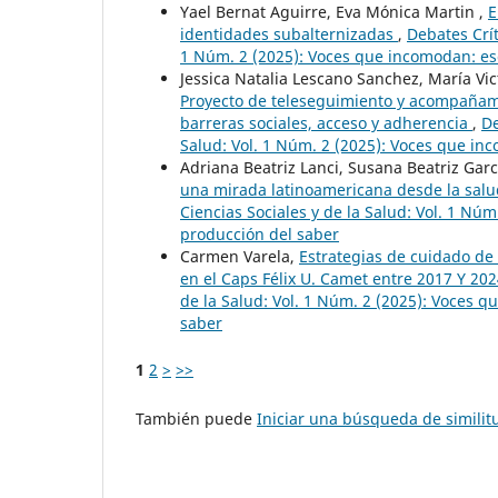
Yael Bernat Aguirre, Eva Mónica Martin ,
E
identidades subalternizadas
,
Debates Crít
1 Núm. 2 (2025): Voces que incomodan: esc
Jessica Natalia Lescano Sanchez, María Vict
Proyecto de teleseguimiento y acompañam
barreras sociales, acceso y adherencia
,
De
Salud: Vol. 1 Núm. 2 (2025): Voces que inc
Adriana Beatriz Lanci, Susana Beatriz Gar
una mirada latinoamericana desde la salu
Ciencias Sociales y de la Salud: Vol. 1 Nú
producción del saber
Carmen Varela,
Estrategias de cuidado de 
en el Caps Félix U. Camet entre 2017 Y 20
de la Salud: Vol. 1 Núm. 2 (2025): Voces q
saber
1
2
>
>>
También puede
Iniciar una búsqueda de simili