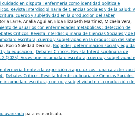
l cuidado en disputa : enfermería como identidad política e
icos. Revista Interdisciplinaria de Ciencias Sociales y de la Salud: V
ritura, cuerpo y subjetividad en la producción del saber
oria Larre, Analia Aguilar, Elda Elizabeth Martínez, Micaela Vera,
iento de usuarios con enfermedades metabólicas : detección de
bates Críticos. Revista Interdisciplinaria de Ciencias Sociales y de 
omodan: escritura, cuerpo y subjetividad en la producción del sab
cia, Rocio Soledad Decima,
Biopoder, determinación social y equida
d y la educación
,
Debates Críticos. Revista Interdisciplinaria de
m. 2 (2025): Voces que incomodan: escritura, cuerpo y subjetividad e
enfermería frente a la exposición a agrotóxicos : una caracterizaci
24
,
Debates Críticos. Revista Interdisciplinaria de Ciencias Sociales 
ue incomodan: escritura, cuerpo y subjetividad en la producción de
tud avanzada
para este artículo.