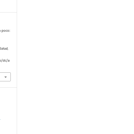
a poco:
a
 Salud
,
p/dc/a
l