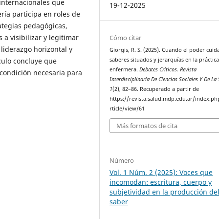
 internacionales que
19-12-2025
ía participa en roles de
rategias pedagógicas,
a visibilizar y legitimar
Cómo citar
liderazgo horizontal y
Giorgis, R. S. (2025). Cuando el poder cuid
saberes situados y jerarquías en la práctic
ículo concluye que
enfermera.
Debates Críticos. Revista
 condición necesaria para
Interdisciplinaria De Ciencias Sociales Y De La
1
(2), 82–86. Recuperado a partir de
https://revista.salud.mdp.edu.ar/index.ph
rticle/view/61
Más formatos de cita
Número
Vol. 1 Núm. 2 (2025): Voces que
incomodan: escritura, cuerpo y
subjetividad en la producción de
saber