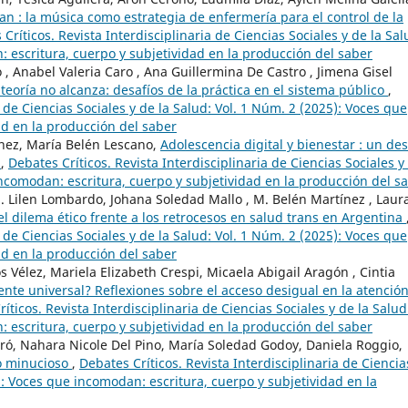
n : la música como estrategia de enfermería para el control de la
Críticos. Revista Interdisciplinaria de Ciencias Sociales y de la Sal
: escritura, cuerpo y subjetividad en la producción del saber
, Anabel Valeria Caro , Ana Guillermina De Castro , Jimena Gisel
teoría no alcanza: desafíos de la práctica en el sistema público
,
a de Ciencias Sociales y de la Salud: Vol. 1 Núm. 2 (2025): Voces que
ad en la producción del saber
nez, María Belén Lescano,
Adolescencia digital y bienestar : un des
a
,
Debates Críticos. Revista Interdisciplinaria de Ciencias Sociales y
incomodan: escritura, cuerpo y subjetividad en la producción del s
 Lilen Lombardo, Johana Soledad Mallo , M. Belén Martínez , Laur
 el dilema ético frente a los retrocesos en salud trans en Argentina
a de Ciencias Sociales y de la Salud: Vol. 1 Núm. 2 (2025): Voces que
ad en la producción del saber
 Vélez, Mariela Elizabeth Crespi, Micaela Abigail Aragón , Cintia
ente universal? Reflexiones sobre el acceso desigual en la atenció
íticos. Revista Interdisciplinaria de Ciencias Sociales y de la Salud
: escritura, cuerpo y subjetividad en la producción del saber
aró, Nahara Nicole Del Pino, María Soledad Godoy, Daniela Roggio,
ño minucioso
,
Debates Críticos. Revista Interdisciplinaria de Ciencia
5): Voces que incomodan: escritura, cuerpo y subjetividad en la