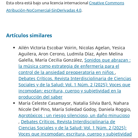
Esta obra está bajo una licencia internacional
Creative Commons
Atribución-NoComercial-SinDerivadas 4.0
.
Artículos similares
Ailén Victoria Escobar Voirin, Nicolas Agelan, Yesica
Aguilera, Aron Cerono, Ludmila Díaz, Aylen Melina
Galella, María Cecilia González,
Sonidos que abrazan :
la música como estrategia de enfermería para el
control de la ansiedad preoperatoria en niños
,
Debates Críticos. Revista Interdisciplinaria de Ciencias
Sociales y de la Salud: Vol. 1 Núm. 2 (2025): Voces que
incomodan: escritura, cuerpo y subjetividad en la
producción del saber
María Celeste Casamayor, Natalia Silvia Baró, Nahara
Nicole Del Pino, María Soledad Godoy, Daniela Roggio,
Agrotóxicos : un riesgo silencioso, un daño minucioso
,
Debates Críticos. Revista Interdisciplinaria de
Ciencias Sociales y de la Salud: Vol. 1 Núm. 2 (2025):
Voces que incomodan: escritura, cuerpo y subjetividad