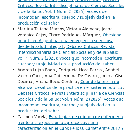
Críticos. Revista Interdisciplinaria de Ciencias Sociales
y de la Salud: Vol. 1 Núm. 2 (2025): Voces que
incomodan: escritura, cuerpo y subjetividad en la
producción del saber
Martina Tatiana Marcos, Victoria Alemano, Joana
Verónica Cejas, Charo Rodríguez Márquez,
Obesidad
infantil en Argentina: una emergencia silenciosa
desde la salud integral
,
Debates Críticos. Revista
Interdisciplinaria de Ciencias Sociales y de la Salud:
Vol. 1 Núm. 2 (2025): Voces que incomodan: escritura,
cuerpo y subjetividad en la producción del saber
Andrea Luján Bada , Enriqueta Nora Barrio , Anabel
Valeria Caro , Ana Guillermina De Castro , Jimena Gisel
Décima , Ariana Rocío Gordillo ,
Cuando la teoría no
alcanza: desafíos de la práctica en el sistema público
,
Debates Críticos. Revista Interdisciplinaria de Ciencias
Sociales y de la Salud: Vol. 1 Núm. 2 (2025): Voces que
incomodan: escritura, cuerpo y subjetividad en la
producción del saber
Carmen Varela,
Estrategias de cuidado de enfermería
frente a la exposición a agrotóxicos : una
caracterización en el Caps Félix U. Camet entre 2017 Y