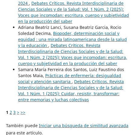
2024
,
Debates Críticos. Revista Interdisciplinaria de
Ciencias Sociales y de la Salud: Vol. 1 Núm. 2 (2025):
Voces que incomodan: escritura, cuerpo y subjetividad
en la producción del saber
Adriana Beatriz Lanci, Susana Beatriz Garcia, Rocio
Soledad Decima,
Biopoder, determinación social y
equidad : una mirada latinoamericana desde la salud
y la educación
,
Debates Críticos. Revista
Interdisciplinaria de Ciencias Sociales y de la Salud:
Vol. 1 Núm. 2 (2025): Voces que incomodan: escritura,
cuerpo y subjetividad en la producción del saber
Samara María Ferreira dos Santos, Luiz Faustino dos
Santos Maia,
Prácticas de enfermería: desigualdad
social y atención sanitaria
,
Debates Críticos. Revista
Interdisciplinaria de Ciencias Sociales y de la Salud:
Vol. 1 Núm. 1 (2025): Cuidar, resistir, transformar:
entre memorias y luchas colectivas
1
2
3
>
>>
También puede
Iniciar una búsqueda de similitud avanzada
para este artículo.