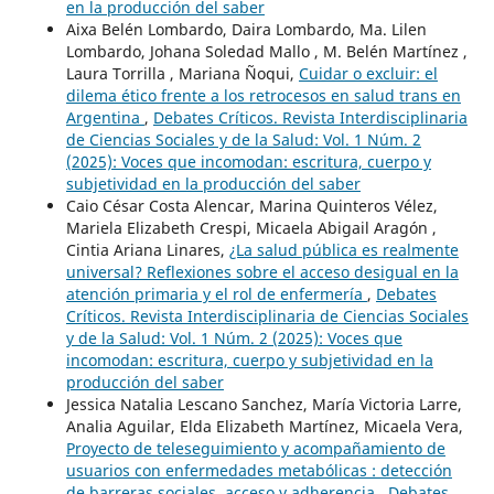
en la producción del saber
Aixa Belén Lombardo, Daira Lombardo, Ma. Lilen
Lombardo, Johana Soledad Mallo , M. Belén Martínez ,
Laura Torrilla , Mariana Ñoqui,
Cuidar o excluir: el
dilema ético frente a los retrocesos en salud trans en
Argentina
,
Debates Críticos. Revista Interdisciplinaria
de Ciencias Sociales y de la Salud: Vol. 1 Núm. 2
(2025): Voces que incomodan: escritura, cuerpo y
subjetividad en la producción del saber
Caio César Costa Alencar, Marina Quinteros Vélez,
Mariela Elizabeth Crespi, Micaela Abigail Aragón ,
Cintia Ariana Linares,
¿La salud pública es realmente
universal? Reflexiones sobre el acceso desigual en la
atención primaria y el rol de enfermería
,
Debates
Críticos. Revista Interdisciplinaria de Ciencias Sociales
y de la Salud: Vol. 1 Núm. 2 (2025): Voces que
incomodan: escritura, cuerpo y subjetividad en la
producción del saber
Jessica Natalia Lescano Sanchez, María Victoria Larre,
Analia Aguilar, Elda Elizabeth Martínez, Micaela Vera,
Proyecto de teleseguimiento y acompañamiento de
usuarios con enfermedades metabólicas : detección
de barreras sociales, acceso y adherencia
,
Debates